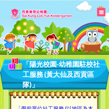
「陽光校園-幼稚園駐校社
工服務 (黃大仙及西貢區
隊)」
「學前單位社工服務 (以地區為本