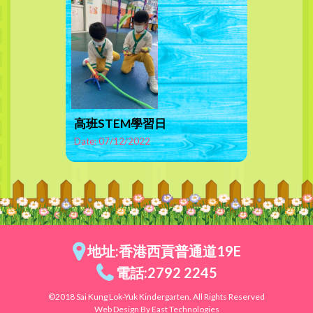
高班STEM學習日
Date: 07/12/2022
地址:香港西貢普通道19E
電話:2792 2245
©2018 Sai Kung Lok-Yuk Kindergarten. All Rights Reserved
Web Design By East Technologies